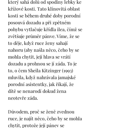
který sahá dolů od spodiny lebky ke 
křížové kosti. Tato klínovitá oblast 
kosti se během druhé doby porodní 
posouvá dozadu a při zpětném 
pohybu vytlačuje křídla ilea, čímž se 
zvětšuje průměr pánve. Víme, že se 
to děje, když ruce ženy sahají 
nahoru (aby našla něco, čeho by se 
mohla chytit, její hlava se vrátí 
dozadu a prohnou se jí záda. To je 
to, o čem Sheila Kitzinger (1993) 
mluvila, když nahrávala jamajské 
porodní asistentky, jak říkají, že 
dítě se nenarodí dokud žena 
neotevře záda.
Důvodem, proč se ženě zvednou 
ruce, je najít něco, čeho by se mohla 
chytit, protože její pánev se 