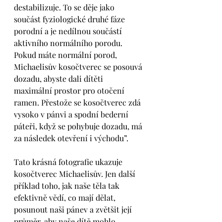
destabilizuje. To se děje jako 
součást fyziologické druhé fáze 
porodní a je nedílnou součástí 
aktivního normálního porodu. 
Pokud máte normální porod, 
Michaelisův kosočtverec se posouvá 
dozadu, abyste dali dítěti 
maximální prostor pro otočení 
ramen. Přestože se kosočtverec zdá 
vysoko v pánvi a spodní bederní 
páteři, když se pohybuje dozadu, má 
za následek otevření i východu”.
Tato krásná fotografie ukazuje 
kosočtverec Michaelisův. Jen další 
příklad toho, jak naše těla tak 
efektivně vědí, co mají dělat, 
posunout naši pánev a zvětšit její 
průměr, aby naše dítě mohlo 