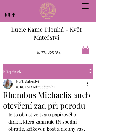
Lucie Kame Dlouhá - Květ
Mateřství
Tel.
774 805 354
Příspěvek
Květ Mateřství
8. 10. 2022
Minut čtení: 1
Rhombus Michaelis aneb
otevření zad při porodu
Je to oblast ve tvaru papírového 
draka, která zahrnuje tři spodní 
obratle, křížovou kost a dlouhý vaz, 